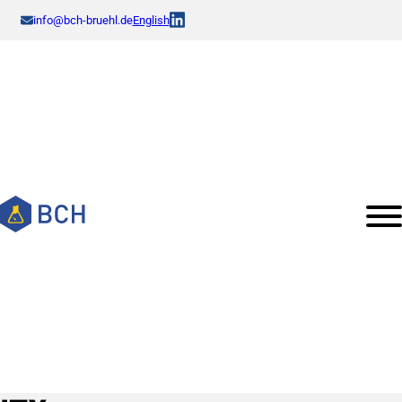
info@bch-bruehl.de
English