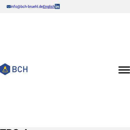
info@bch-bruehl.de
English