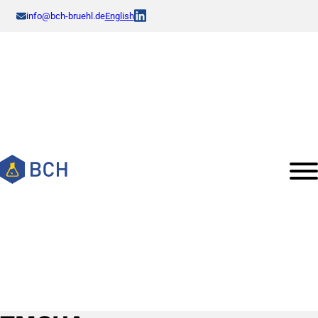
info@bch-bruehl.de
English