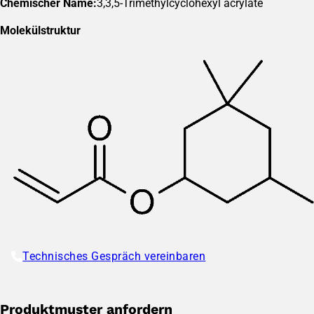
Chemischer Name:
3,3,5-Trimethylcyclohexyl acrylate
Molekülstruktur
Technisches Gespräch vereinbaren
Produktmuster anfordern