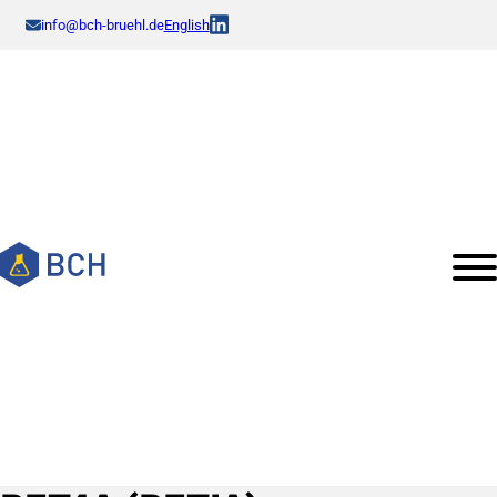
info@bch-bruehl.de
English