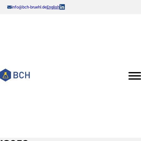
info@bch-bruehl.de
English