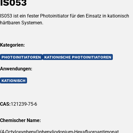
IS053
IS053 ist ein fester Photoinitiator für den Einsatz in kationisch
härtbaren Systemen.
Kategorien:
PHOTOINITIATOREN
KATIONISCHE PHOTOINITIATOREN
Anwendungen:
KATIONISCH
CAS:
121239-75-6
Chemischer Name:
(4-Octyloxyphenyl)phenyliodonium-Hexafluoroantimonat