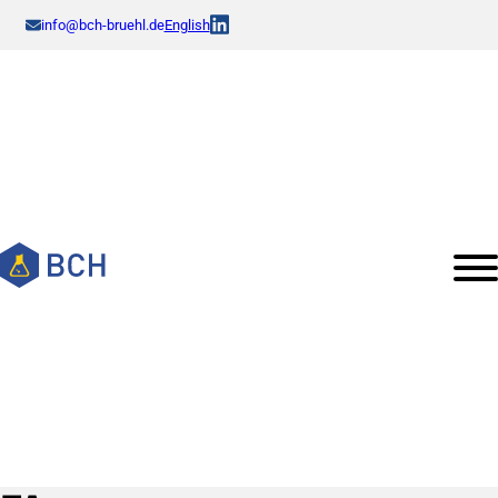
info@bch-bruehl.de
English