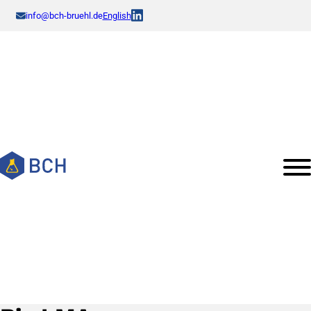
info@bch-bruehl.de
English