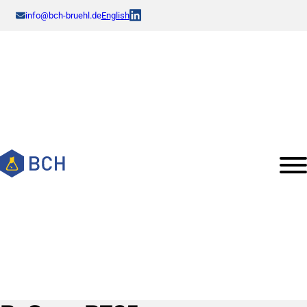
info@bch-bruehl.de
English