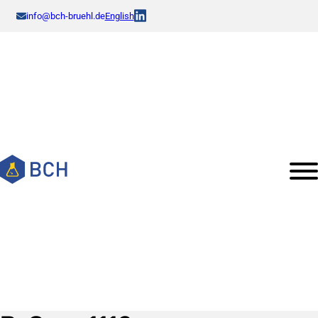
info@bch-bruehl.de
English