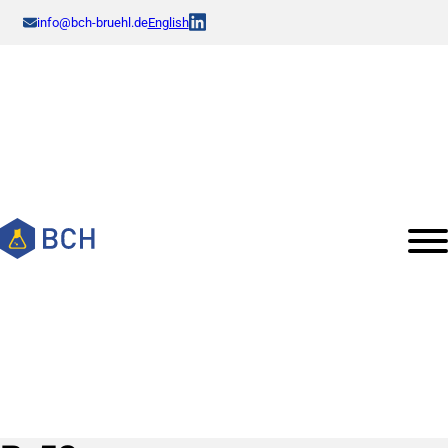
info@bch-bruehl.de
English