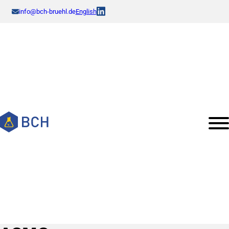
info@bch-bruehl.de
English