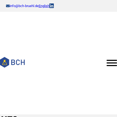
info@bch-bruehl.de
English