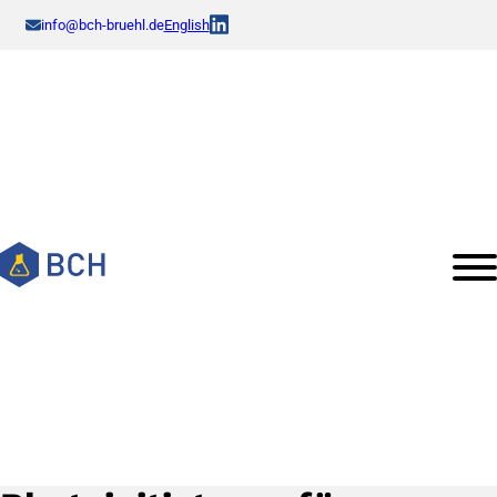
info@bch-bruehl.de
English