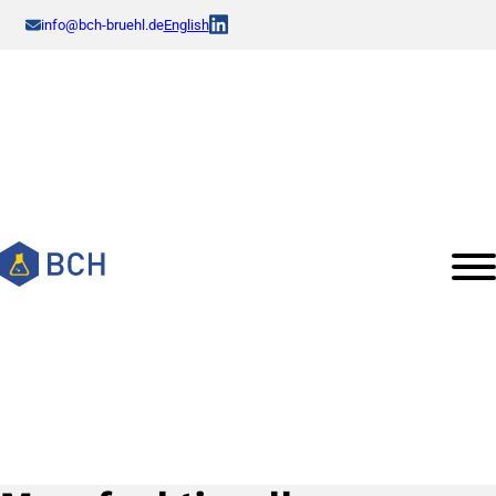
info@bch-bruehl.de
English